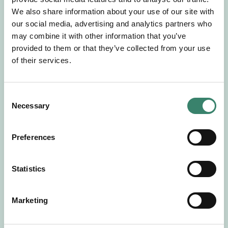
Gör en intresseanmälan så kontaktar vi dig med
We also share information about your use of our site with
mer information om våra aktuella uppdrag.
our social media, advertising and analytics partners who
Tillsammans matchar vi dig mot ditt
may combine it with other information that you’ve
drömuppdrag. Välkommen!
provided to them or that they’ve collected from your use
of their services.
Tillbaka till Sverek
C
Necessary
o
n
s
Preferences
e
n
t
Statistics
S
e
Marketing
l
e