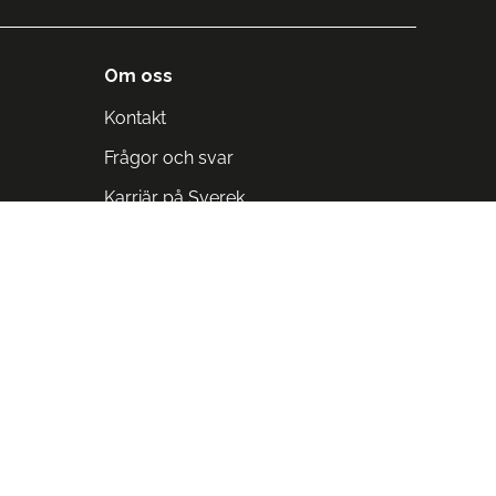
Om oss
Kontakt
Frågor och svar
Karriär på Sverek
Blodomloppet
Rädda liv på arbetstid