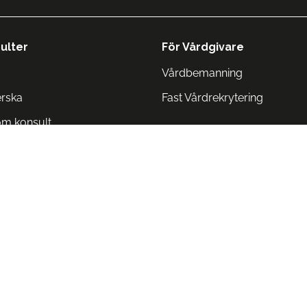
ulter
För Vårdgivare
Vårdbemanning
erska
Fast Vårdrekrytering
om konsult
Norge
 Danmark