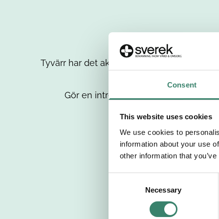
Tyvärr har det aktuella jobbet tagits bort då
up
Consent
Gör en intresseanmälan så kontaktar 
This website uses cookies
We use cookies to personalis
information about your use of
other information that you’ve
C
Necessary
o
n
s