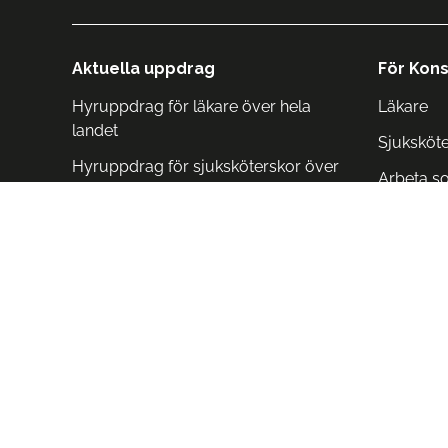
Aktuella uppdrag
För Kons
Hyruppdrag för läkare över hela
Läkare
landet
Sjuksköt
Hyruppdrag för sjuksköterskor över
Arbeta s
hela landet
Arbeta i 
Arbeta i