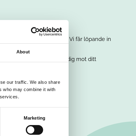
t intresse. Misströsta inte. Vi får löpande in
em.
About
. Tillsammans matchar vi dig mot ditt
se our traffic. We also share
ers who may combine it with
 services.
Marketing