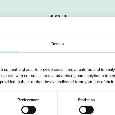
404
 startdatumet har passerats. Vi uppskattar verkligen dit
pdrag, ibland snabbare än vad vi hinner publicera d
Details
vi dig med mer information om våra aktuella uppdrag
drömuppdrag. Välkommen!
e content and ads, to provide social media features and to analy
 our site with our social media, advertising and analytics partn
Tillbaka till Sverek
 provided to them or that they’ve collected from your use of their
Preferences
Statistics