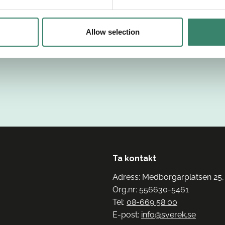
Allow selection
Ta kontakt
Adress: Medborgarplatsen 25,
Org.nr: 556630-5461
Tel:
08-669 58 00
E-post:
info@sverek.se