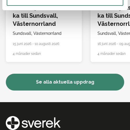
Allmänsjuksköters
Allmänsjuk
ka till Sundsvall,
ka till Sund
Västernorrland
Västernorr
Sundsvall,
Västernorrland
Sundsvall,
Väste
15 juni 2026 - 10 augusti 2026
16 juni 2026 - 09 au
4 månader sedan
4 månader sedan
Se alla aktuella uppdrag