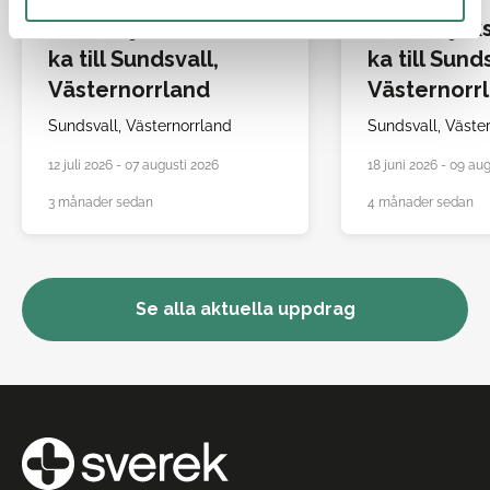
Allmänsjuksköters
Allmänsjuk
ka till Sundsvall,
ka till Sund
Västernorrland
Västernorr
Sundsvall,
Västernorrland
Sundsvall,
Väste
12 juli 2026 - 07 augusti 2026
18 juni 2026 - 09 au
3 månader sedan
4 månader sedan
Se alla aktuella uppdrag