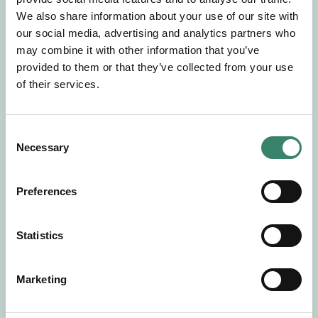
Gör en intresseanmälan så kontaktar vi dig med
We also share information about your use of our site with
mer information om våra aktuella uppdrag.
our social media, advertising and analytics partners who
Tillsammans matchar vi dig mot ditt
may combine it with other information that you’ve
drömuppdrag. Välkommen!
provided to them or that they’ve collected from your use
of their services.
Tillbaka till Sverek
C
Necessary
o
n
s
Preferences
e
n
t
Statistics
S
e
Marketing
l
e