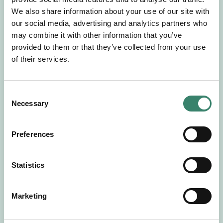
Gör en intresseanmälan så kontaktar vi dig med
We also share information about your use of our site with
mer information om våra aktuella uppdrag.
our social media, advertising and analytics partners who
Tillsammans matchar vi dig mot ditt
may combine it with other information that you’ve
drömuppdrag. Välkommen!
provided to them or that they’ve collected from your use
of their services.
Tillbaka till Sverek
C
Necessary
o
n
s
Preferences
e
n
t
Statistics
S
e
Marketing
l
e