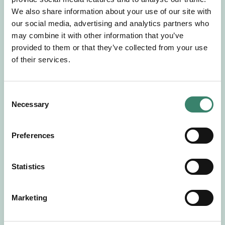
Gör en intresseanmälan så kontaktar vi dig med
We also share information about your use of our site with
mer information om våra aktuella uppdrag.
our social media, advertising and analytics partners who
Tillsammans matchar vi dig mot ditt
may combine it with other information that you’ve
drömuppdrag. Välkommen!
provided to them or that they’ve collected from your use
of their services.
Tillbaka till Sverek
C
Necessary
o
n
s
Preferences
e
n
t
Statistics
S
e
Marketing
l
e