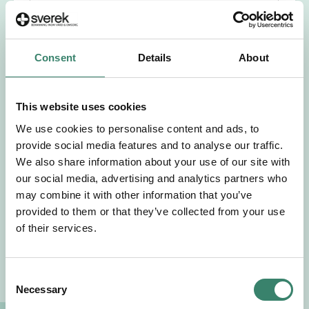
Förnamn
Efternamn
Consent
Details
About
Välj yrkesroll
This website uses cookies
We use cookies to personalise content and ads, to
Välj önskat arbetsområde
provide social media features and to analyse our traffic.
We also share information about your use of our site with
Välj önskad anställningsform
our social media, advertising and analytics partners who
may combine it with other information that you’ve
provided to them or that they’ve collected from your use
+46
of their services.
E-post
C
Necessary
o
Jag godkänner Sverek’s
användarvillkor
och
n