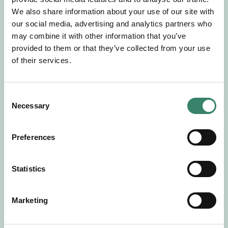
Gör en intresseanmälan så kontaktar vi dig med
We also share information about your use of our site with
mer information om våra aktuella uppdrag.
our social media, advertising and analytics partners who
Tillsammans matchar vi dig mot ditt
may combine it with other information that you’ve
drömuppdrag. Välkommen!
provided to them or that they’ve collected from your use
of their services.
Tillbaka till Sverek
C
Necessary
o
n
s
Preferences
e
n
t
Statistics
S
e
Marketing
l
e