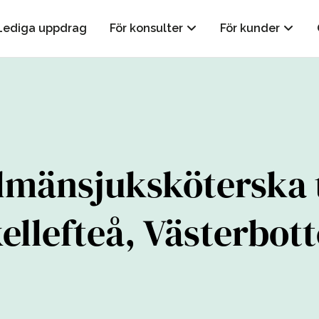
Lediga uppdrag
För konsulter
För kunder
lmänsjuksköterska t
ellefteå, Västerbot