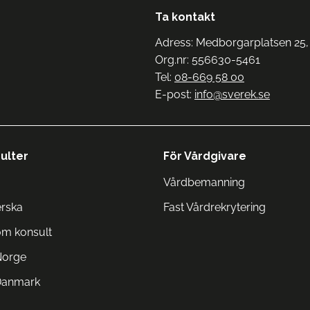
Ta kontakt
Adress: Medborgarplatsen 25,
Org.nr: 556630-5461
Tel:
08-669 58 00
E-post:
info@sverek.se
ulter
För Vårdgivare
Vårdbemanning
erska
Fast Vårdrekrytering
om konsult
Norge
 Danmark