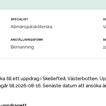
SPECIALIST
O
Allmänsjuksköterska
V
ANSTÄLLNINGSFORM
S
Bemanning
2
går till 2026-08-16. Senaste datum att ansöka ä
m uppdraget?