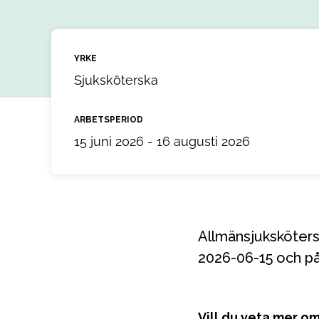
YRKE
Sjuksköterska
ARBETSPERIOD
15 juni 2026 - 16 augusti 2026
Allmänsjuksköterska till ett uppdrag i Skellefteå, Västerbotten. Uppdraget startar
2026-06-15 och på
Vill du veta mer o