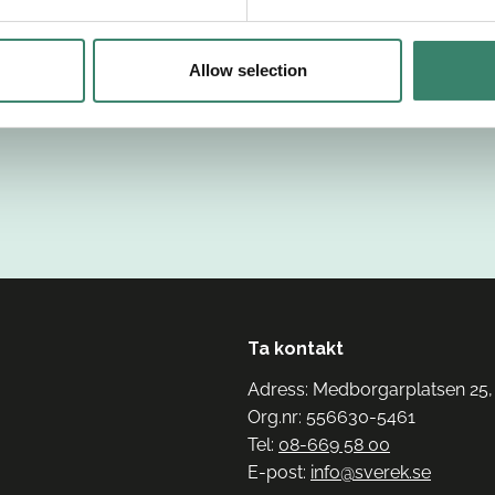
Allow selection
Ta kontakt
Adress: Medborgarplatsen 25,
Org.nr: 556630-5461
Tel:
08-669 58 00
E-post:
info@sverek.se