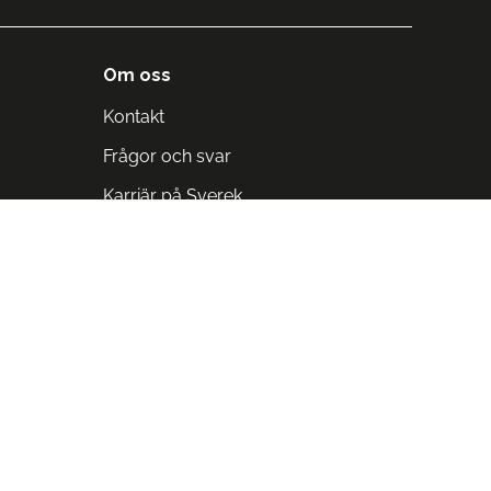
Om oss
Kontakt
Frågor och svar
Karriär på Sverek
Blodomloppet
Rädda liv på arbetstid