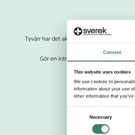
Tyvärr har det aktuella jobbet tagits bort då
up
Consent
Gör en intresseanmälan så kontaktar 
This website uses cookies
We use cookies to personalis
information about your use of
other information that you’ve
C
Necessary
o
n
s