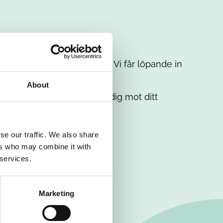
t intresse. Misströsta inte. Vi får löpande in
em.
About
. Tillsammans matchar vi dig mot ditt
se our traffic. We also share
ers who may combine it with
 services.
Marketing