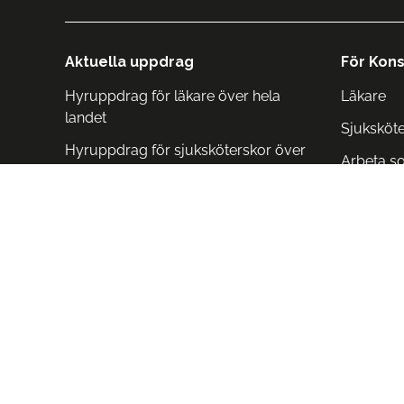
Aktuella uppdrag
För Kons
Hyruppdrag för läkare över hela
Läkare
landet
Sjuksköt
Hyruppdrag för sjuksköterskor över
Arbeta s
hela landet
Arbeta i 
Arbeta i