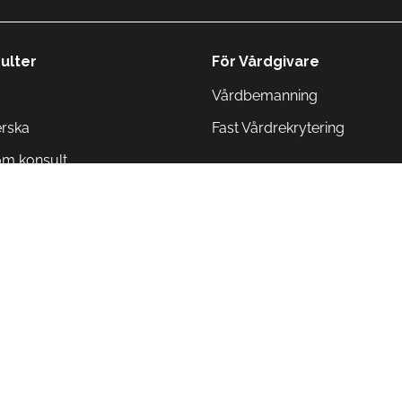
ulter
För Vårdgivare
Vårdbemanning
erska
Fast Vårdrekrytering
om konsult
Norge
 Danmark