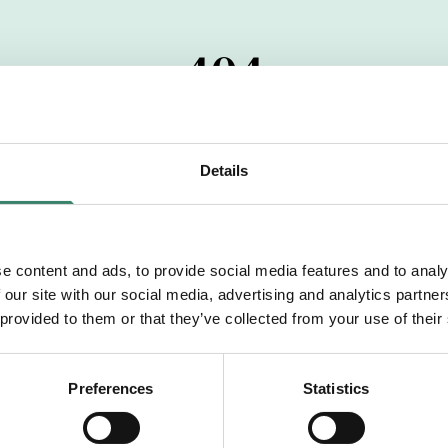
404
 startdatumet har passerats. Vi uppskattar verkligen dit
pdrag, ibland snabbare än vad vi hinner publicera d
Details
vi dig med mer information om våra aktuella uppdrag
drömuppdrag. Välkommen!
e content and ads, to provide social media features and to analy
 our site with our social media, advertising and analytics partn
Tillbaka till Sverek
 provided to them or that they’ve collected from your use of their
Preferences
Statistics