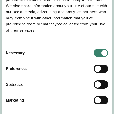
Gör en intresseanmälan så kontaktar vi dig med
We also share information about your use of our site with
mer information om våra aktuella uppdrag.
our social media, advertising and analytics partners who
Tillsammans matchar vi dig mot ditt
may combine it with other information that you’ve
drömuppdrag. Välkommen!
provided to them or that they’ve collected from your use
of their services.
Tillbaka till Sverek
C
Necessary
o
n
s
Preferences
e
n
t
Statistics
S
e
Marketing
l
e