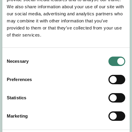
Gör en intresseanmälan så kontaktar vi dig med
We also share information about your use of our site with
mer information om våra aktuella uppdrag.
our social media, advertising and analytics partners who
Tillsammans matchar vi dig mot ditt
may combine it with other information that you’ve
drömuppdrag. Välkommen!
provided to them or that they’ve collected from your use
of their services.
Tillbaka till Sverek
C
Necessary
o
n
s
Preferences
e
n
t
Statistics
S
e
Marketing
l
e