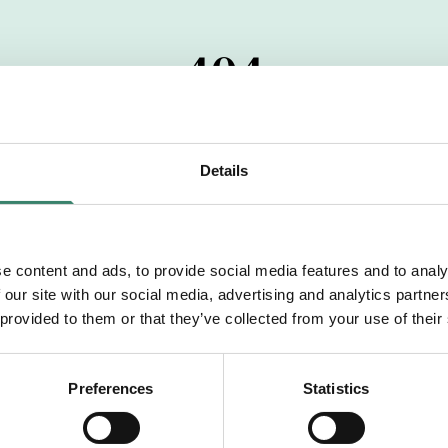
404
 startdatumet har passerats. Vi uppskattar verkligen dit
pdrag, ibland snabbare än vad vi hinner publicera d
Details
vi dig med mer information om våra aktuella uppdrag
drömuppdrag. Välkommen!
e content and ads, to provide social media features and to analy
 our site with our social media, advertising and analytics partn
Tillbaka till Sverek
 provided to them or that they’ve collected from your use of their
Preferences
Statistics