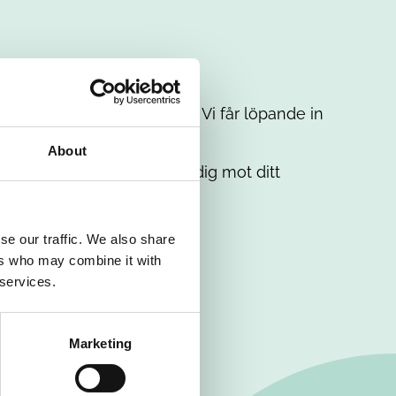
t intresse. Misströsta inte. Vi får löpande in
em.
About
. Tillsammans matchar vi dig mot ditt
se our traffic. We also share
ers who may combine it with
 services.
Marketing