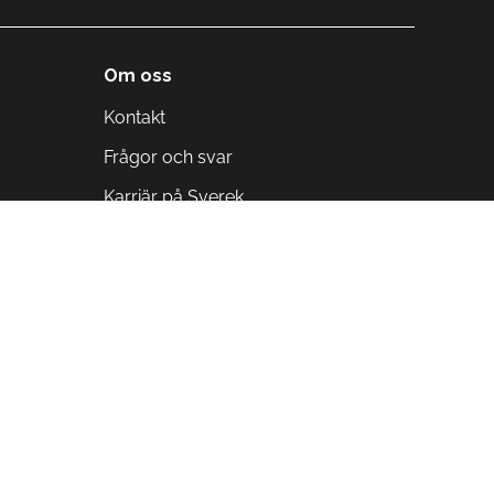
Om oss
Kontakt
Frågor och svar
Karriär på Sverek
Blodomloppet
Rädda liv på arbetstid