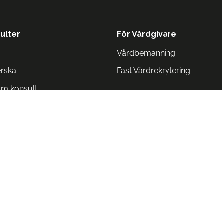
ulter
För Vårdgivare
Vårdbemanning
erska
Fast Vårdrekrytering
om konsult
Norge
 Danmark