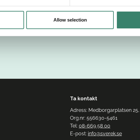
Allow selection
Ta kontakt
Adress: Medborgarplatsen 25,
Org.nr: 556630-5461
Tel:
08-669 58 00
E-post:
info@sverek.se