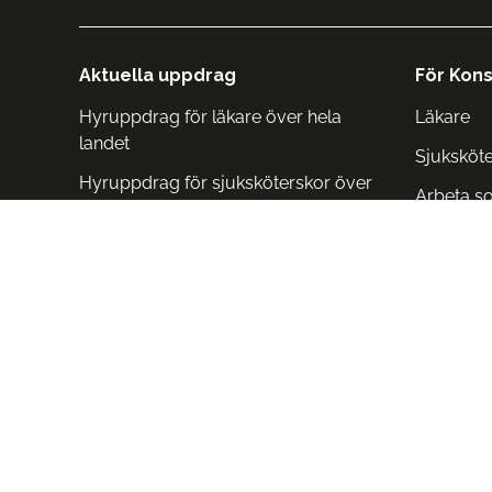
Aktuella uppdrag
För Kons
Hyruppdrag för läkare över hela
Läkare
landet
Sjuksköt
Hyruppdrag för sjuksköterskor över
Arbeta s
hela landet
Arbeta i 
Arbeta i