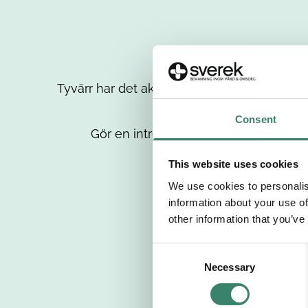
Tyvärr har det aktuella jobbet tagits bort då
up
Consent
Gör en intresseanmälan så kontaktar 
This website uses cookies
We use cookies to personalis
information about your use of
other information that you’ve
C
Necessary
o
n
s