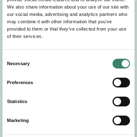
Gör en intresseanmälan så kontaktar vi dig med
We also share information about your use of our site with
mer information om våra aktuella uppdrag.
our social media, advertising and analytics partners who
Tillsammans matchar vi dig mot ditt
may combine it with other information that you’ve
drömuppdrag. Välkommen!
provided to them or that they’ve collected from your use
of their services.
Tillbaka till Sverek
C
Necessary
o
n
s
Preferences
e
n
t
Statistics
S
e
Marketing
l
e