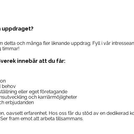
m uppdraget?
om detta och många fler liknande uppdrag. Fyll i vår intresse
4 timmar!
Sverek innebär att du får:
son
d behov
anställning eller eget företagande
ensutveckling och karriärmöjligheter
 och erbjudanden
n, oavsett erfarenhet. Hos oss får du stöd av en dedikerad ko
Ser fram emot att arbeta tillsammans.