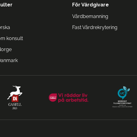
ulter
För Vårdgivare
Vårdbemanning
erska
Fast Vårdrekrytering
om konsult
Norge
 Danmark