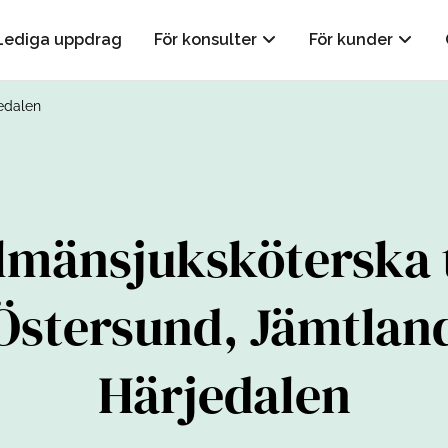
Lediga uppdrag
För konsulter
För kunder
jedalen
lmänsjuksköterska t
Östersund, Jämtlan
Härjedalen