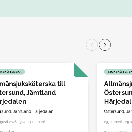
UKSKÖTERSKA
SJUKSKÖTERS
lmänsjuksköterska till
Allmänsju
tersund, Jämtland
Östersun
rjedalen
Härjeda
rsund,
Jämtland Härjedalen
Östersund,
Jä
gusti 2026 - 30 augusti 2026
29 juli 2026 - 29 