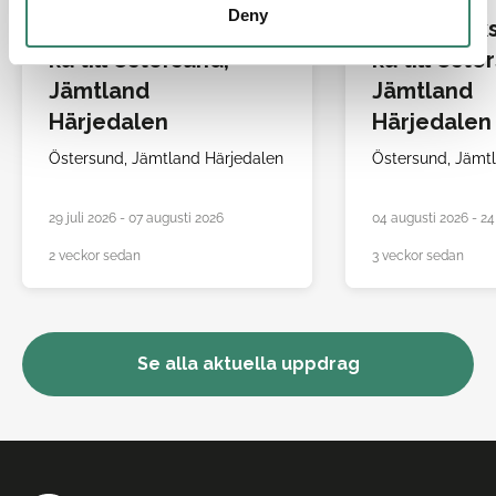
Deny
Allmänsjuksköters
Allmänsjuk
ka till Östersund,
ka till Öste
Jämtland
Jämtland
Härjedalen
Härjedalen
Östersund,
Jämtland Härjedalen
Östersund,
Jämtl
29 juli 2026 - 07 augusti 2026
04 augusti 2026 - 24
2 veckor sedan
3 veckor sedan
Se alla aktuella uppdrag