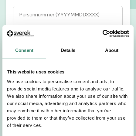
Personnummer (YYYYMMDDXXXX)
Förnamn
Consent
Details
About
Efternamn
Välj yrkesroll
This website uses cookies
We use cookies to personalise content and ads, to
Välj önskat arbetsområde
provide social media features and to analyse our traffic.
We also share information about your use of our site with
our social media, advertising and analytics partners who
Välj önskad anställningsform
may combine it with other information that you’ve
provided to them or that they’ve collected from your use
+46
of their services.