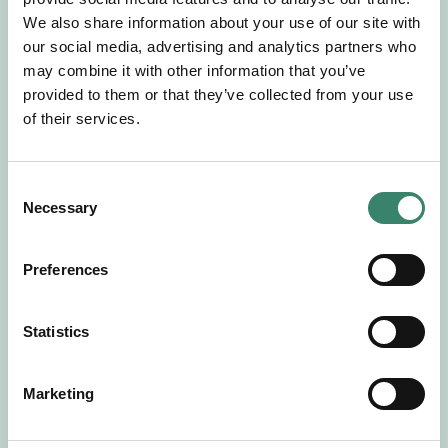
Gör en intresseanmälan så kontaktar vi dig med
We also share information about your use of our site with
mer information om våra aktuella uppdrag.
our social media, advertising and analytics partners who
Tillsammans matchar vi dig mot ditt
may combine it with other information that you’ve
drömuppdrag. Välkommen!
provided to them or that they’ve collected from your use
of their services.
Tillbaka till Sverek
C
Necessary
o
n
s
Preferences
e
n
t
Statistics
S
e
Marketing
l
e