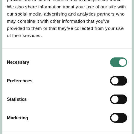
Gör en intresseanmälan så kontaktar vi dig med
We also share information about your use of our site with
mer information om våra aktuella uppdrag.
our social media, advertising and analytics partners who
Tillsammans matchar vi dig mot ditt
may combine it with other information that you’ve
drömuppdrag. Välkommen!
provided to them or that they’ve collected from your use
of their services.
Tillbaka till Sverek
C
Necessary
o
n
s
Preferences
e
n
t
Statistics
S
e
Marketing
l
e