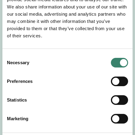
Gör en intresseanmälan så kontaktar vi dig med
We also share information about your use of our site with
mer information om våra aktuella uppdrag.
our social media, advertising and analytics partners who
Tillsammans matchar vi dig mot ditt
may combine it with other information that you’ve
drömuppdrag. Välkommen!
provided to them or that they’ve collected from your use
of their services.
Tillbaka till Sverek
C
Necessary
o
n
s
Preferences
e
n
t
Statistics
S
e
Marketing
l
e