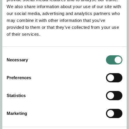
Gör en intresseanmälan så kontaktar vi dig med
We also share information about your use of our site with
mer information om våra aktuella uppdrag.
our social media, advertising and analytics partners who
Tillsammans matchar vi dig mot ditt
may combine it with other information that you’ve
drömuppdrag. Välkommen!
provided to them or that they’ve collected from your use
of their services.
Tillbaka till Sverek
C
Necessary
o
n
s
Preferences
e
n
t
Statistics
S
e
Marketing
l
e