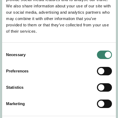
Gör en intresseanmälan så kontaktar vi dig med
We also share information about your use of our site with
mer information om våra aktuella uppdrag.
our social media, advertising and analytics partners who
Tillsammans matchar vi dig mot ditt
may combine it with other information that you’ve
drömuppdrag. Välkommen!
provided to them or that they’ve collected from your use
of their services.
Tillbaka till Sverek
C
Necessary
o
n
s
Preferences
e
n
t
Statistics
S
e
Marketing
l
e