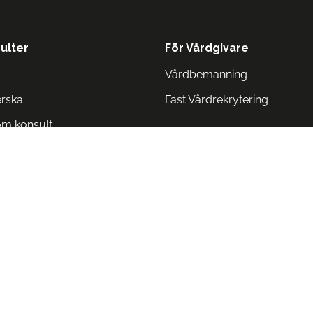
ulter
För Vårdgivare
Vårdbemanning
erska
Fast Vårdrekrytering
om konsult
Norge
 Danmark