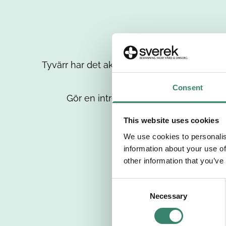
Tyvärr har det aktuella jobbet tagits bort då
up
Consent
Gör en intresseanmälan så kontaktar 
This website uses cookies
We use cookies to personalis
information about your use of
other information that you’ve
C
Necessary
o
n
s