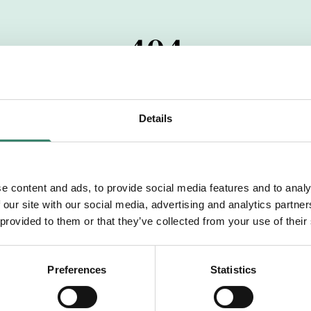
404
 startdatumet har passerats. Vi uppskattar verkligen dit
pdrag, ibland snabbare än vad vi hinner publicera d
Details
vi dig med mer information om våra aktuella uppdrag
drömuppdrag. Välkommen!
e content and ads, to provide social media features and to analy
 our site with our social media, advertising and analytics partn
Tillbaka till Sverek
 provided to them or that they’ve collected from your use of their
Preferences
Statistics