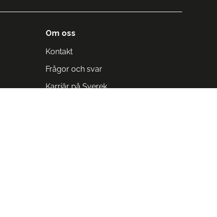
Om oss
Kontakt
Frågor och svar
Karriär på Sverek
Blodomloppet
Rädda liv på arbetstid