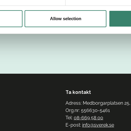
Allow selection
Ta kontakt
Adress: Medborgarplatsen 25,
Org.nr: 556630-5461
Tel:
08-669 58 00
E-post:
info@sverek.se