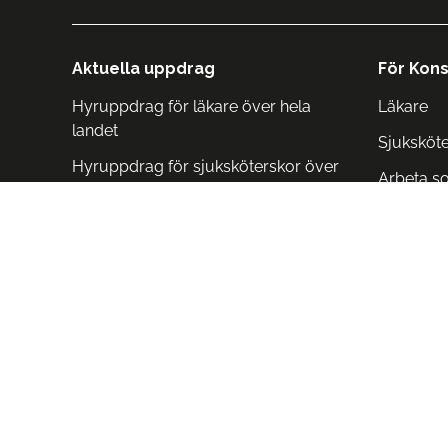
Aktuella uppdrag
För Kons
Hyruppdrag för läkare över hela
Läkare
landet
Sjuksköt
Hyruppdrag för sjuksköterskor över
Arbeta s
hela landet
Arbeta i 
Arbeta i