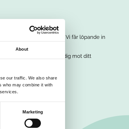
t intresse. Misströsta inte. Vi får löpande in
em.
About
. Tillsammans matchar vi dig mot ditt
se our traffic. We also share
ers who may combine it with
 services.
Marketing