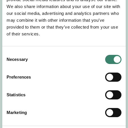
Gör en intresseanmälan så kontaktar vi dig med
We also share information about your use of our site with
mer information om våra aktuella uppdrag.
our social media, advertising and analytics partners who
Tillsammans matchar vi dig mot ditt
may combine it with other information that you’ve
drömuppdrag. Välkommen!
provided to them or that they’ve collected from your use
of their services.
Tillbaka till Sverek
C
Necessary
o
n
s
Preferences
e
n
t
Statistics
S
e
Marketing
l
e