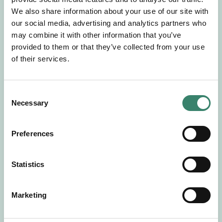
Gör en intresseanmälan så kontaktar vi dig med
We also share information about your use of our site with
mer information om våra aktuella uppdrag.
our social media, advertising and analytics partners who
Tillsammans matchar vi dig mot ditt
may combine it with other information that you’ve
drömuppdrag. Välkommen!
provided to them or that they’ve collected from your use
of their services.
Tillbaka till Sverek
C
Necessary
o
n
s
Preferences
e
n
t
Statistics
S
e
Marketing
l
e