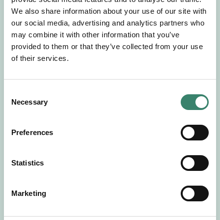
Gör en intresseanmälan så kontaktar vi dig med
We also share information about your use of our site with
mer information om våra aktuella uppdrag.
our social media, advertising and analytics partners who
Tillsammans matchar vi dig mot ditt
may combine it with other information that you’ve
drömuppdrag. Välkommen!
provided to them or that they’ve collected from your use
of their services.
Tillbaka till Sverek
C
Necessary
o
n
s
Preferences
e
n
t
Statistics
S
e
Marketing
l
e