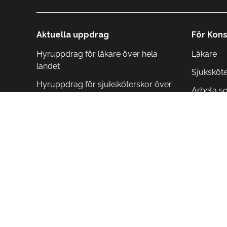
Aktuella uppdrag
För Kons
Hyruppdrag för läkare över hela
Läkare
landet
Sjuksköt
Hyruppdrag för sjuksköterskor över
Arbeta s
hela landet
Arbeta i 
Arbeta i