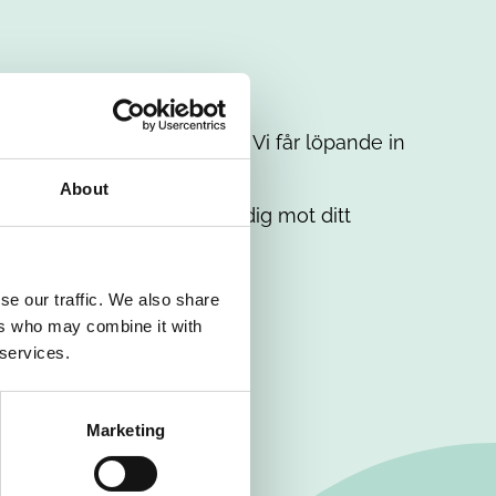
t intresse. Misströsta inte. Vi får löpande in
em.
About
. Tillsammans matchar vi dig mot ditt
se our traffic. We also share
ers who may combine it with
 services.
Marketing