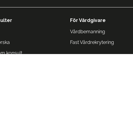
ulter
För Vårdgivare
Vårdbemanning
erska
Fast Vårdrekrytering
om konsult
Norge
 Danmark