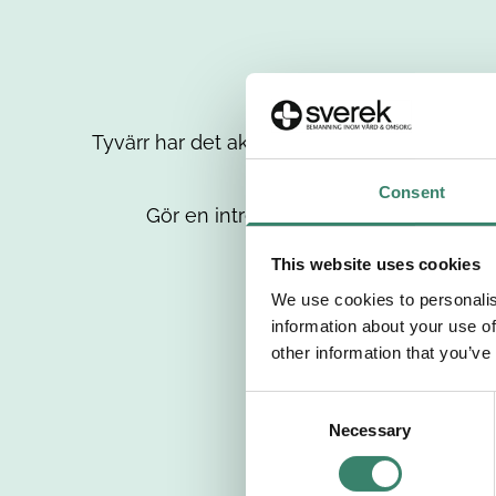
Tyvärr har det aktuella jobbet tagits bort då
up
Consent
Gör en intresseanmälan så kontaktar 
This website uses cookies
We use cookies to personalis
information about your use of
other information that you’ve
C
Necessary
o
n
s