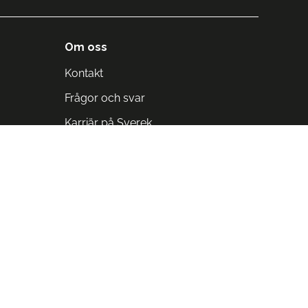
Om oss
Kontakt
Frågor och svar
Karriär på Sverek
Blodomloppet
Rädda liv på arbetstid