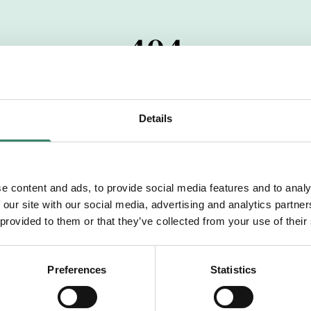
404
 startdatumet har passerats. Vi uppskattar verkligen dit
pdrag, ibland snabbare än vad vi hinner publicera d
Details
vi dig med mer information om våra aktuella uppdrag
drömuppdrag. Välkommen!
e content and ads, to provide social media features and to analy
 our site with our social media, advertising and analytics partn
Tillbaka till Sverek
 provided to them or that they’ve collected from your use of their
Preferences
Statistics