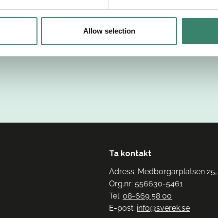
Allow selection
Ta kontakt
Adress: Medborgarplatsen 25,
Org.nr: 556630-5461
Tel:
08-669 58 00
E-post:
info@sverek.se