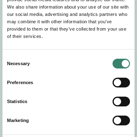
Gör en intresseanmälan så kontaktar vi dig med
We also share information about your use of our site with
mer information om våra aktuella uppdrag.
our social media, advertising and analytics partners who
Tillsammans matchar vi dig mot ditt
may combine it with other information that you’ve
drömuppdrag. Välkommen!
provided to them or that they’ve collected from your use
of their services.
Tillbaka till Sverek
C
Necessary
o
n
s
Preferences
e
n
t
Statistics
S
e
Marketing
l
e