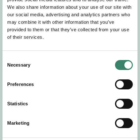
Gör en intresseanmälan så kontaktar vi dig med
We also share information about your use of our site with
mer information om våra aktuella uppdrag.
our social media, advertising and analytics partners who
Tillsammans matchar vi dig mot ditt
may combine it with other information that you’ve
drömuppdrag. Välkommen!
provided to them or that they’ve collected from your use
of their services.
Tillbaka till Sverek
C
Necessary
o
n
s
Preferences
e
n
t
Statistics
S
e
Marketing
l
e