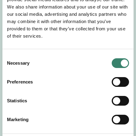
Gör en intresseanmälan så kontaktar vi dig med
We also share information about your use of our site with
mer information om våra aktuella uppdrag.
our social media, advertising and analytics partners who
Tillsammans matchar vi dig mot ditt
may combine it with other information that you’ve
drömuppdrag. Välkommen!
provided to them or that they’ve collected from your use
of their services.
Tillbaka till Sverek
C
Necessary
o
n
s
Preferences
e
n
t
Statistics
S
e
Marketing
l
e