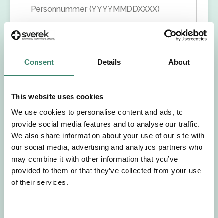
Personnummer (YYYYMMDDXXXX)
Förnamn
Consent
Details
About
Efternamn
Välj yrkesroll
This website uses cookies
We use cookies to personalise content and ads, to
Välj önskat arbetsområde
provide social media features and to analyse our traffic.
We also share information about your use of our site with
our social media, advertising and analytics partners who
Välj önskad anställningsform
may combine it with other information that you’ve
provided to them or that they’ve collected from your use
+46
of their services.
E-post
C