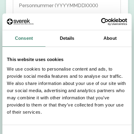
Personnummer (YYYYMMDDXXXX)
Förnamn
Consent
Details
About
Efternamn
Välj yrkesroll
This website uses cookies
We use cookies to personalise content and ads, to
Välj önskat arbetsområde
provide social media features and to analyse our traffic.
We also share information about your use of our site with
our social media, advertising and analytics partners who
Välj önskad anställningsform
may combine it with other information that you’ve
provided to them or that they’ve collected from your use
+46
of their services.
E-post
C