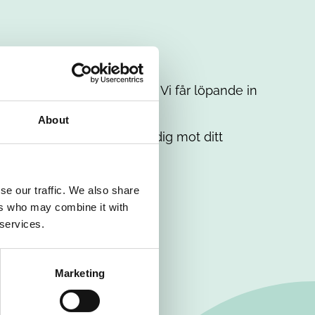
t intresse. Misströsta inte. Vi får löpande in
em.
About
. Tillsammans matchar vi dig mot ditt
se our traffic. We also share
ers who may combine it with
 services.
Marketing