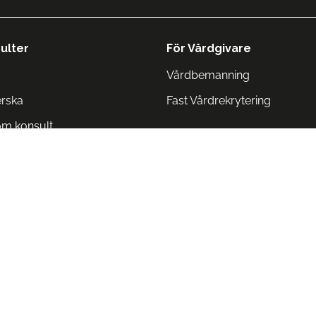
ulter
För Vårdgivare
Vårdbemanning
erska
Fast Vårdrekrytering
om konsult
Norge
 Danmark