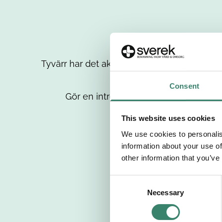
Tyvärr har det aktuella jobbet tagits bort då
up
Consent
Gör en intresseanmälan så kontaktar 
This website uses cookies
We use cookies to personalis
information about your use of
other information that you’ve
C
Necessary
o
n
s