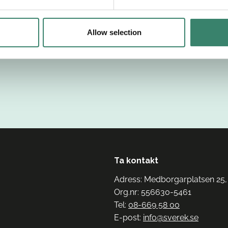
Allow selection
Ta kontakt
Adress: Medborgarplatsen 25,
Org.nr: 556630-5461
Tel:
08-669 58 00
E-post:
info@sverek.se