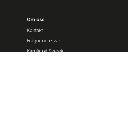
Om oss
Kontakt
Frågor och svar
Karriär på Sverek
Blodomloppet
Rädda liv på arbetstid