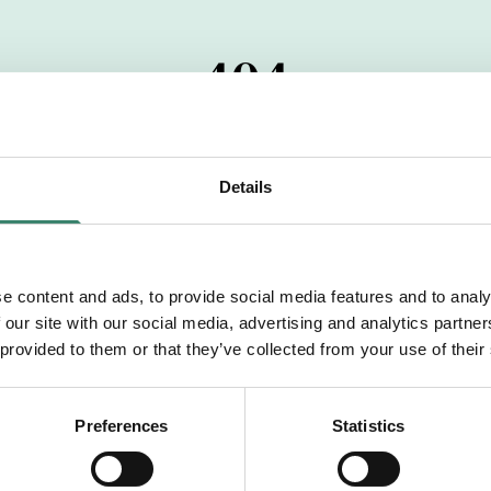
404
 startdatumet har passerats. Vi uppskattar verkligen dit
pdrag, ibland snabbare än vad vi hinner publicera d
Details
vi dig med mer information om våra aktuella uppdrag
drömuppdrag. Välkommen!
e content and ads, to provide social media features and to analy
 our site with our social media, advertising and analytics partn
Tillbaka till Sverek
 provided to them or that they’ve collected from your use of their
Preferences
Statistics