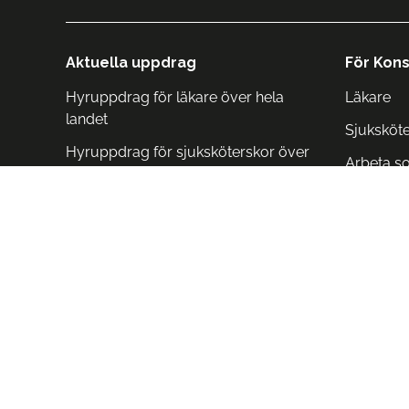
Aktuella uppdrag
För Kons
Hyruppdrag för läkare över hela
Läkare
landet
Sjuksköt
Hyruppdrag för sjuksköterskor över
Arbeta s
hela landet
Arbeta i 
Arbeta i