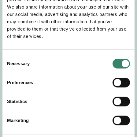
Gör en intresseanmälan så kontaktar vi dig med
We also share information about your use of our site with
mer information om våra aktuella uppdrag.
our social media, advertising and analytics partners who
Tillsammans matchar vi dig mot ditt
may combine it with other information that you’ve
drömuppdrag. Välkommen!
provided to them or that they’ve collected from your use
of their services.
Tillbaka till Sverek
C
Necessary
o
n
s
Preferences
e
n
t
Statistics
S
e
Marketing
l
e