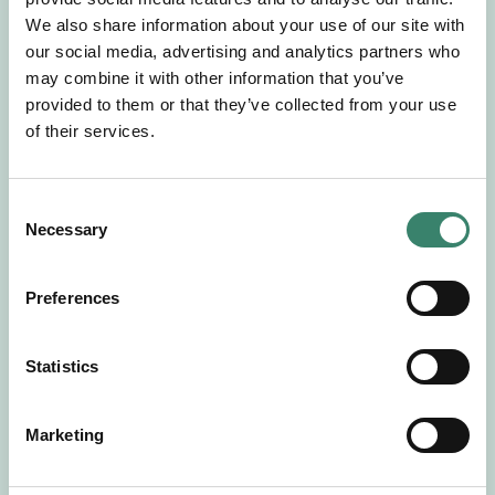
Gör en intresseanmälan så kontaktar vi dig med
We also share information about your use of our site with
mer information om våra aktuella uppdrag.
our social media, advertising and analytics partners who
Tillsammans matchar vi dig mot ditt
may combine it with other information that you’ve
drömuppdrag. Välkommen!
provided to them or that they’ve collected from your use
of their services.
Tillbaka till Sverek
C
Necessary
o
n
s
Preferences
e
n
t
Statistics
S
e
Marketing
l
e