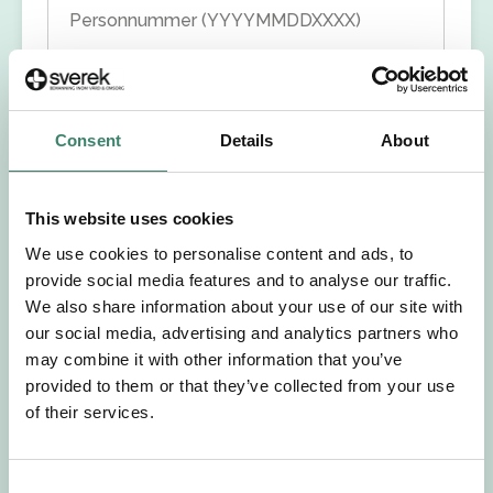
Personnummer (YYYYMMDDXXXX)
Förnamn
Consent
Details
About
Efternamn
Välj yrkesroll
This website uses cookies
We use cookies to personalise content and ads, to
Välj önskat arbetsområde
provide social media features and to analyse our traffic.
We also share information about your use of our site with
our social media, advertising and analytics partners who
Välj önskad anställningsform
may combine it with other information that you’ve
provided to them or that they’ve collected from your use
+46
of their services.
E-post
C