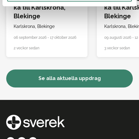
ka till Karlskrona,
ka till Karl
Blekinge
Blekinge
Karlskrona,
Blekinge
Karlskrona,
Bleki
06 september 2026 - 17 oktober 2026
09 augusti 2026 - 1
2 veckor sedan
3 veckor sedan
Se alla aktuella uppdrag