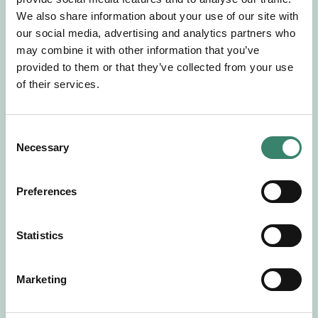
Gör en intresseanmälan så kontaktar vi dig med
We also share information about your use of our site with
mer information om våra aktuella uppdrag.
our social media, advertising and analytics partners who
Tillsammans matchar vi dig mot ditt
may combine it with other information that you’ve
drömuppdrag. Välkommen!
provided to them or that they’ve collected from your use
of their services.
Tillbaka till Sverek
C
Necessary
o
n
s
Preferences
e
n
t
Statistics
S
e
Marketing
l
e