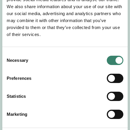
Gör en intresseanmälan så kontaktar vi dig med
We also share information about your use of our site with
mer information om våra aktuella uppdrag.
our social media, advertising and analytics partners who
Tillsammans matchar vi dig mot ditt
may combine it with other information that you’ve
drömuppdrag. Välkommen!
provided to them or that they’ve collected from your use
of their services.
Tillbaka till Sverek
C
Necessary
o
n
s
Preferences
e
n
t
Statistics
S
e
Marketing
l
e