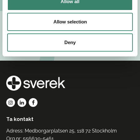
Allow all
sekretesspolicy
.
i
o
n
Allow selection
Visa intresse
Deny
Ta kontakt
Adress: Medborgarplatsen 25, 118 72 Stockholm
Org.nr: 556630-5461