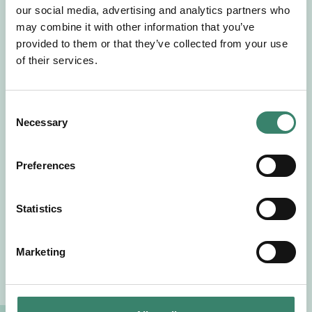
our social media, advertising and analytics partners who
Förnamn
may combine it with other information that you’ve
provided to them or that they’ve collected from your use
Efternamn
of their services.
Välj yrkesroll
C
Necessary
o
Välj önskat arbetsområde
n
s
Preferences
e
Välj önskad anställningsform
n
t
Statistics
+46
S
e
Marketing
E-post
l
e
c
Jag godkänner Sverek’s
användarvillkor
och
t