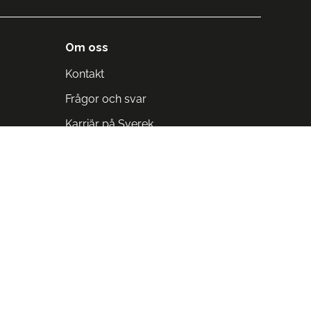
Om oss
Kontakt
Frågor och svar
Karriär på Sverek
Blodomloppet
Rädda liv på arbetstid