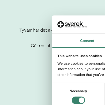
Tyvärr har det aktuella jobbet tagits bort då
up
Consent
Gör en intresseanmälan så kontaktar 
This website uses cookies
We use cookies to personalis
information about your use of
other information that you’ve
C
Necessary
o
n
s