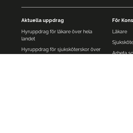
Aktuella uppdrag
För Kons
Hyruppdrag för läkare över hela
Läkare
landet
Sjuksköt
Hyruppdrag för sjuksköterskor över
Arbeta s
hela landet
Arbeta i 
Arbeta i