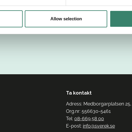
Allow selection
Ta kontakt
Adress: Medborgarplatsen 25,
Org.nr: 556630-5461
Tel:
08-669 58 00
E-post:
info@sverek.se