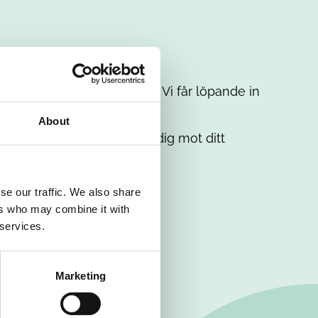
t intresse. Misströsta inte. Vi får löpande in
em.
About
. Tillsammans matchar vi dig mot ditt
se our traffic. We also share
ers who may combine it with
 services.
Marketing