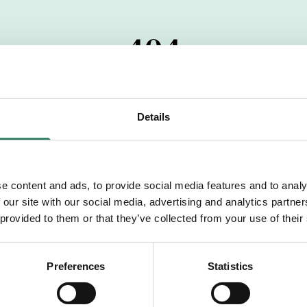
404
 startdatumet har passerats. Vi uppskattar verkligen dit
pdrag, ibland snabbare än vad vi hinner publicera d
Details
vi dig med mer information om våra aktuella uppdrag
drömuppdrag. Välkommen!
e content and ads, to provide social media features and to analy
 our site with our social media, advertising and analytics partn
Tillbaka till Sverek
 provided to them or that they’ve collected from your use of their
Preferences
Statistics