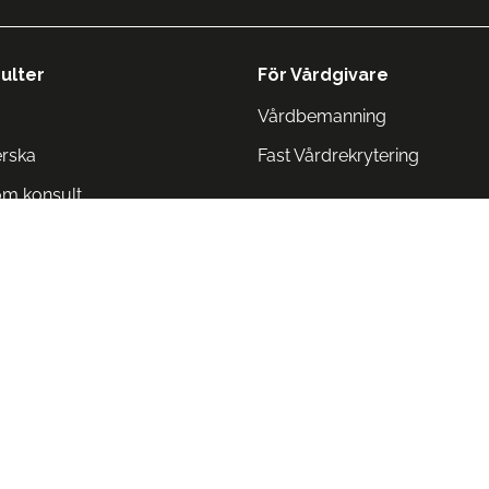
ulter
För Vårdgivare
Vårdbemanning
erska
Fast Vårdrekrytering
om konsult
Norge
 Danmark