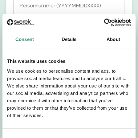
Personnummer (YYYYMMDDXXXX)
Förnamn
Consent
Details
About
Efternamn
Välj yrkesroll
This website uses cookies
We use cookies to personalise content and ads, to
Välj önskat arbetsområde
provide social media features and to analyse our traffic.
We also share information about your use of our site with
our social media, advertising and analytics partners who
Välj önskad anställningsform
may combine it with other information that you’ve
provided to them or that they’ve collected from your use
+46
of their services.
E-post
C