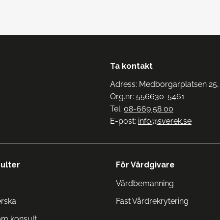
Ta kontakt
Adress: Medborgarplatsen 25,
Org.nr: 556630-5461
Tel:
08-669 58 00
E-post:
info@sverek.se
ulter
För Vårdgivare
Vårdbemanning
erska
Fast Vårdrekrytering
om konsult