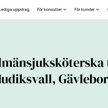
Lediga uppdrag
För konsulter
För kunder
lmänsjuksköterska t
udiksvall, Gävlebo