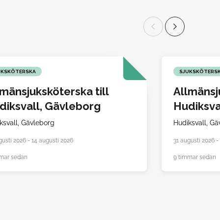
UKSKÖTERSKA
SJUKSKÖTERS
lmänsjuksköterska till
Allmänsju
diksvall, Gävleborg
Hudiksva
ksvall,
Gävleborg
Hudiksvall,
Gä
gusti 2026 - 14 augusti 2026
31 augusti 2026 
mar sedan
9 timmar sedan