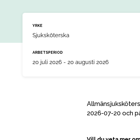
YRKE
Sjuksköterska
ARBETSPERIOD
20 juli 2026 - 20 augusti 2026
Allmänsjuksköterska till ett uppdrag i Hudiksvall, Gävleborg. Uppdraget startar
2026-07-20 och på
Vill du veta mer o