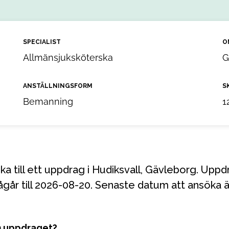
SPECIALIST
O
Allmänsjuksköterska
G
ANSTÄLLNINGSFORM
S
Bemanning
1
går till 2026-08-20. Senaste datum att ansöka ä
m uppdraget?