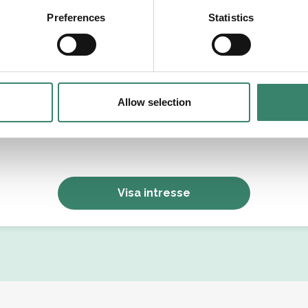
tällningsform
Preferences
Statistics
Allow selection
Jag godkänner Sverek’s
användarvillkor
och
sekretesspolicy
.
Visa intresse