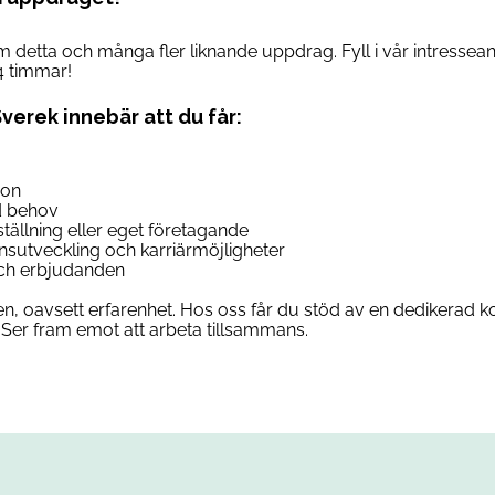
om detta och många fler liknande uppdrag. Fyll i vår intresse
4 timmar!
Sverek innebär att du får:
son
d behov
anställning eller eget företagande
ensutveckling och karriärmöjligheter
 och erbjudanden
n, oavsett erfarenhet. Hos oss får du stöd av en dedikerad ko
Ser fram emot att arbeta tillsammans.