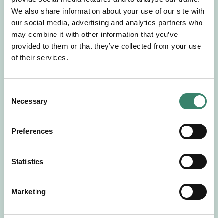
Gör en intresseanmälan så kontaktar vi dig med
We also share information about your use of our site with
mer information om våra aktuella uppdrag.
our social media, advertising and analytics partners who
Tillsammans matchar vi dig mot ditt
may combine it with other information that you’ve
drömuppdrag. Välkommen!
provided to them or that they’ve collected from your use
of their services.
Tillbaka till Sverek
C
Necessary
o
n
s
Preferences
e
n
t
Statistics
S
e
Marketing
l
e