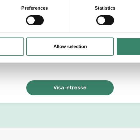
tällningsform
Preferences
Statistics
Allow selection
Jag godkänner Sverek’s
användarvillkor
och
sekretesspolicy
.
Visa intresse