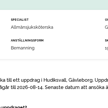
SPECIALIST
O
Allmänsjuksköterska
G
ANSTÄLLNINGSFORM
S
Bemanning
1
går till 2026-08-14. Senaste datum att ansöka 
m uppdraget?