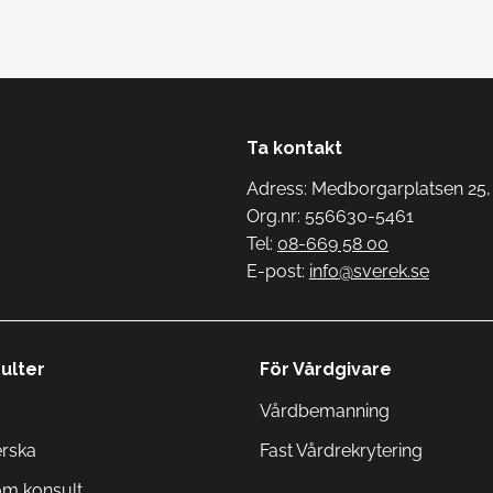
Ta kontakt
Adress: Medborgarplatsen 25,
Org.nr: 556630-5461
Tel:
08-669 58 00
E-post:
info@sverek.se
ulter
För Vårdgivare
Vårdbemanning
erska
Fast Vårdrekrytering
om konsult