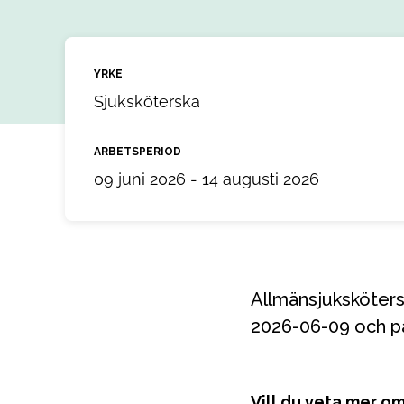
YRKE
Sjuksköterska
ARBETSPERIOD
09 juni 2026 - 14 augusti 2026
Allmänsjuksköterska till ett uppdrag i Hudiksvall, Gävleborg. Uppdraget startar
2026-06-09 och på
Vill du veta mer o