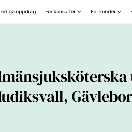
Lediga uppdrag
För konsulter
För kunder
lmänsjuksköterska t
udiksvall, Gävlebo