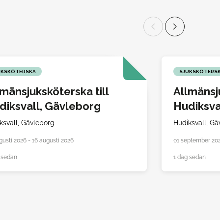
UKSKÖTERSKA
SJUKSKÖTERS
lmänsjuksköterska till
Allmänsju
diksvall, Gävleborg
Hudiksva
ksvall,
Gävleborg
Hudiksvall,
Gä
gusti 2026 - 16 augusti 2026
01 september 20
 sedan
1 dag sedan