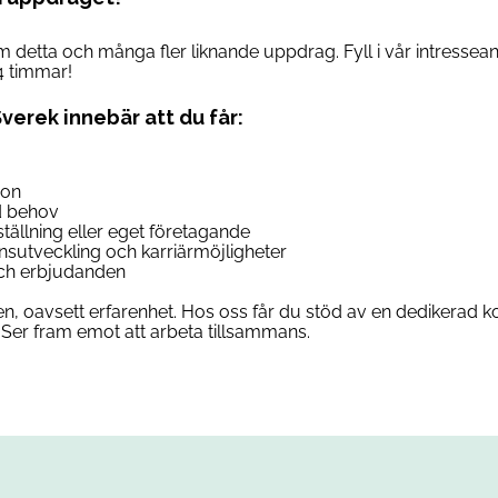
om detta och många fler liknande uppdrag. Fyll i vår intresse
4 timmar!
Sverek innebär att du får:
son
d behov
anställning eller eget företagande
ensutveckling och karriärmöjligheter
 och erbjudanden
n, oavsett erfarenhet. Hos oss får du stöd av en dedikerad ko
Ser fram emot att arbeta tillsammans.