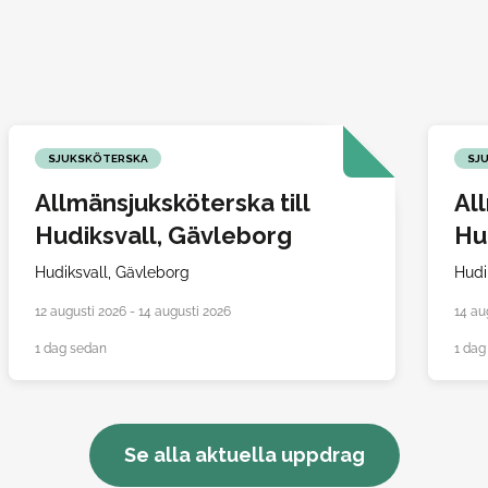
SJUKSKÖTERSKA
SJ
Allmänsjuksköterska till
Al
Hudiksvall, Gävleborg
Hu
Hudiksvall,
Gävleborg
Hudi
12 augusti 2026 - 14 augusti 2026
14 au
1 dag sedan
1 dag
Se alla aktuella uppdrag