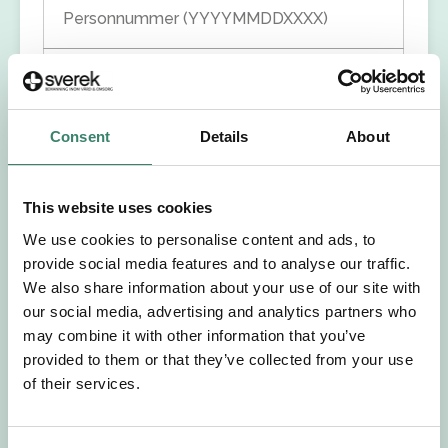
Personnummer (YYYYMMDDXXXX)
Förnamn
Efternamn
Consent
Details
About
Välj yrkesroll
This website uses cookies
We use cookies to personalise content and ads, to
Välj önskat arbetsområde
provide social media features and to analyse our traffic.
We also share information about your use of our site with
our social media, advertising and analytics partners who
Välj önskad anställningsform
may combine it with other information that you’ve
provided to them or that they’ve collected from your use
+46
of their services.
E-post