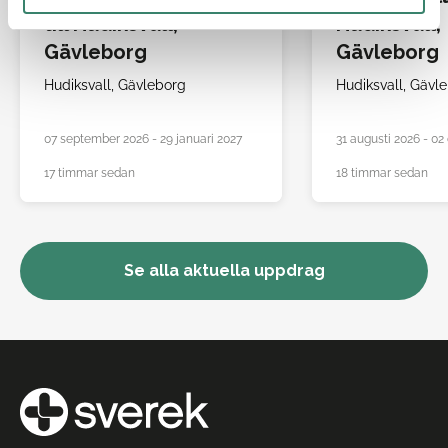
till Hudiksvall,
Hudiksvall,
Gävleborg
Gävleborg
Hudiksvall,
Gävleborg
Hudiksvall,
Gävle
07 september 2026 - 29 januari 2027
31 augusti 2026 - 02
17 timmar sedan
18 timmar sedan
Se alla aktuella uppdrag