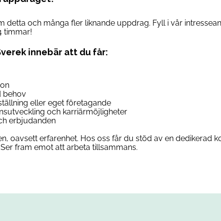
om detta och många fler liknande uppdrag. Fyll i vår intresse
4 timmar!
Sverek innebär att du får:
son
d behov
anställning eller eget företagande
ensutveckling och karriärmöjligheter
 och erbjudanden
n, oavsett erfarenhet. Hos oss får du stöd av en dedikerad ko
Ser fram emot att arbeta tillsammans.