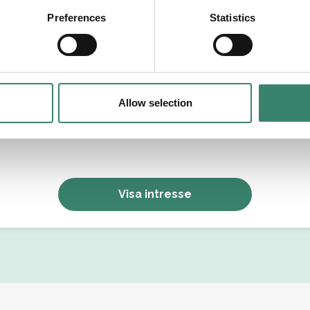
tällningsform
Preferences
Statistics
Allow selection
Jag godkänner Sverek’s
användarvillkor
och
sekretesspolicy
.
Visa intresse