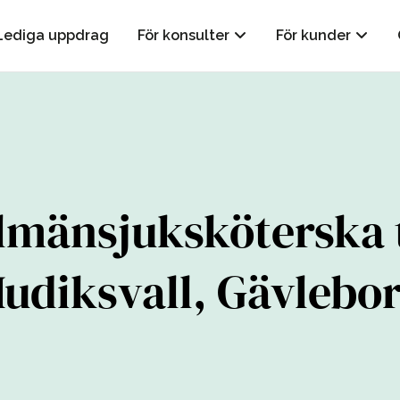
Lediga uppdrag
För konsulter
För kunder
lmänsjuksköterska t
udiksvall, Gävlebo