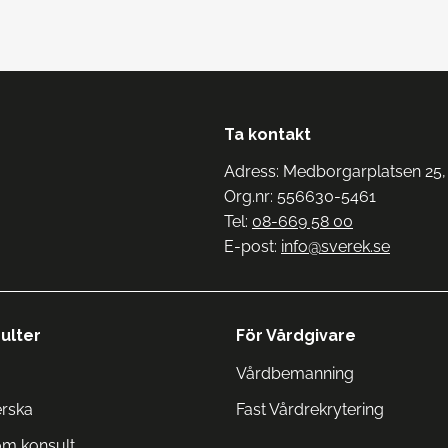
Ta kontakt
Adress: Medborgarplatsen 25,
Org.nr: 556630-5461
Tel:
08-669 58 00
E-post:
info@sverek.se
ulter
För Vårdgivare
Vårdbemanning
erska
Fast Vårdrekrytering
om konsult