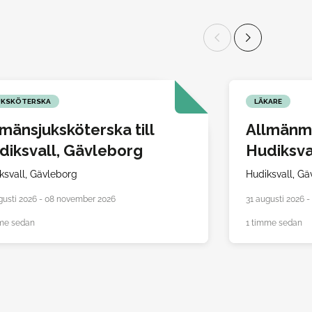
UKSKÖTERSKA
LÄKARE
lmänsjuksköterska till
Allmänme
diksvall, Gävleborg
Hudiksva
ksvall,
Gävleborg
Hudiksvall,
Gä
gusti 2026 - 08 november 2026
31 augusti 2026 
me sedan
1 timme sedan