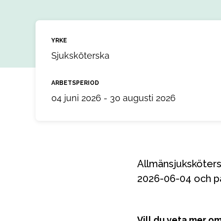
YRKE
Sjuksköterska
ARBETSPERIOD
04 juni 2026 - 30 augusti 2026
Allmänsjuksköterska till ett uppdrag i Hudiksvall, Gävleborg. Uppdraget startar
2026-06-04 och på
Vill du veta mer o