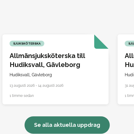
SJUKSKÖTERSKA
SJ
Allmänsjuksköterska till
Al
Hudiksvall, Gävleborg
Hu
Hudiksvall,
Gävleborg
Hudi
13 augusti 2026 - 14 augusti 2026
31 au
1 timme sedan
1 tim
Se alla aktuella uppdrag