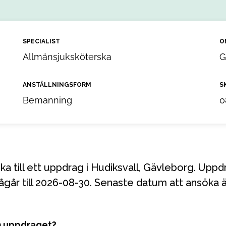
SPECIALIST
O
Allmänsjuksköterska
G
ANSTÄLLNINGSFORM
S
Bemanning
0
går till 2026-08-30. Senaste datum att ansöka 
m uppdraget?