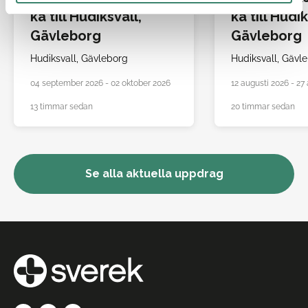
ka till Hudiksvall,
ka till Hudik
Gävleborg
Gävleborg
Hudiksvall,
Gävleborg
Hudiksvall,
Gävle
04 september 2026 - 02 oktober 2026
12 augusti 2026 - 27
13 timmar sedan
20 timmar sedan
Se alla aktuella uppdrag