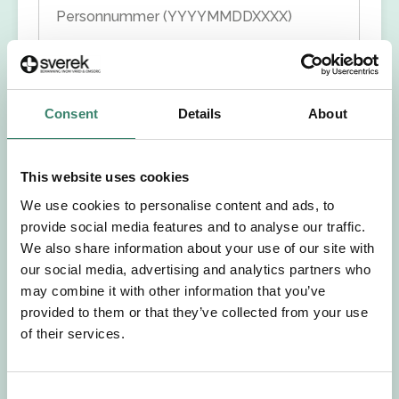
Personnummer (YYYYMMDDXXXX)
Förnamn
Consent
Details
About
Efternamn
Välj yrkesroll
This website uses cookies
We use cookies to personalise content and ads, to
Välj önskat arbetsområde
provide social media features and to analyse our traffic.
We also share information about your use of our site with
our social media, advertising and analytics partners who
Välj önskad anställningsform
may combine it with other information that you’ve
provided to them or that they’ve collected from your use
+46
of their services.
E-post
C