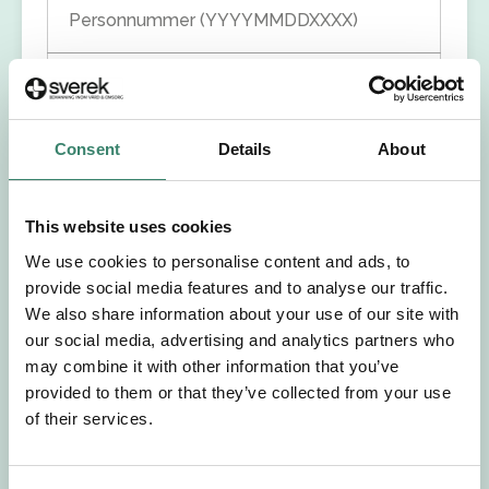
Personnummer (YYYYMMDDXXXX)
Förnamn
Efternamn
Consent
Details
About
Välj yrkesroll
This website uses cookies
We use cookies to personalise content and ads, to
Välj önskat arbetsområde
provide social media features and to analyse our traffic.
We also share information about your use of our site with
our social media, advertising and analytics partners who
Välj önskad anställningsform
may combine it with other information that you’ve
provided to them or that they’ve collected from your use
+46
of their services.
E-post