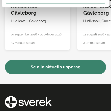
Hudiksvall,
ka till Hudik
Gävleborg
Gävleborg
Hudiksvall,
Gävleborg
Hudiksvall,
Gävle
07 september 2026 - 09 oktober 2026
12 augusti 2026 - 14
57 minuter sedan
4 timmar sedan
Se alla aktuella uppdrag