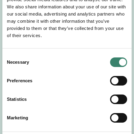
Gör en intresseanmälan så kontaktar vi dig med
We also share information about your use of our site with
mer information om våra aktuella uppdrag.
our social media, advertising and analytics partners who
Tillsammans matchar vi dig mot ditt
may combine it with other information that you’ve
drömuppdrag. Välkommen!
provided to them or that they’ve collected from your use
of their services.
Tillbaka till Sverek
C
Necessary
o
n
s
Preferences
e
n
t
Statistics
S
e
Marketing
l
e