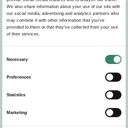
Gör en intresseanmälan så kontaktar vi dig med
We also share information about your use of our site with
mer information om våra aktuella uppdrag.
our social media, advertising and analytics partners who
Tillsammans matchar vi dig mot ditt
may combine it with other information that you’ve
drömuppdrag. Välkommen!
provided to them or that they’ve collected from your use
of their services.
Tillbaka till Sverek
C
Necessary
o
n
s
Preferences
e
n
t
Statistics
S
e
Marketing
l
e